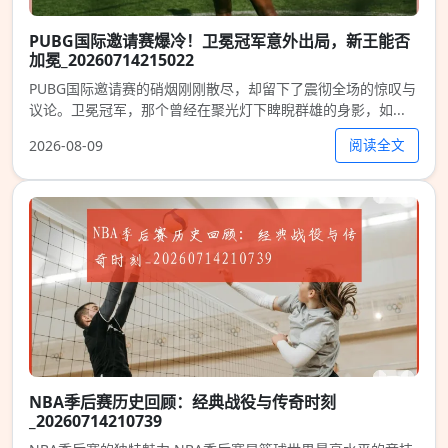
PUBG国际邀请赛爆冷！卫冕冠军意外出局，新王能否
加冕_20260714215022
PUBG国际邀请赛的硝烟刚刚散尽，却留下了震彻全场的惊叹与
议论。卫冕冠军，那个曾经在聚光灯下睥睨群雄的身影，如...
阅读全文
2026-08-09
NBA季后赛历史回顾：经典战役与传奇时刻
_20260714210739