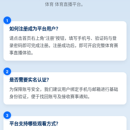
体育 体育直播平台。
1
如何注册成为平台用户？
请点击首页右上角“注册”按钮，填写手机号、验证码与登
录密码即可完成注册。注册成功后，即可开启完整体育赛
事直播体验。
2
是否需要实名认证？
为保障账号安全，我们建议用户绑定手机与邮箱进行基础
身份验证，便于找回账号及接收赛事通知。
3
平台支持哪些观看方式？