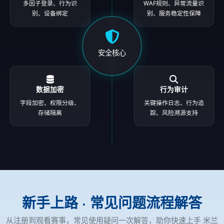
多因子登录、行为识
WAF规则、异常流量识
别、设备绑定
别、服务稳定性保障
安全核心
数据加密
行为审计
字段加密、权限分级、
关键操作日志、行为追
存储隔离
踪、风险溯源支持
新手上路 · 常见问题流程解答
从注册到观看赛事，常见使用疑问一次解答，助你快速上手 米兰