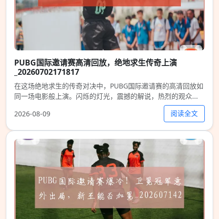
PUBG国际邀请赛高清回放，绝地求生传奇上演
_20260702171817
在这场绝地求生的传奇对决中，PUBG国际邀请赛的高清回放如
同一场电影般上演。闪烁的灯光，震撼的解说，热烈的观众...
阅读全文
2026-08-09